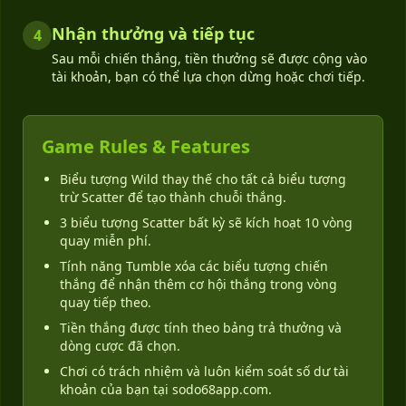
Nhận thưởng và tiếp tục
4
Sau mỗi chiến thắng, tiền thưởng sẽ được cộng vào
tài khoản, bạn có thể lựa chọn dừng hoặc chơi tiếp.
Game Rules & Features
Biểu tượng Wild thay thế cho tất cả biểu tượng
trừ Scatter để tạo thành chuỗi thắng.
3 biểu tượng Scatter bất kỳ sẽ kích hoạt 10 vòng
quay miễn phí.
Tính năng Tumble xóa các biểu tượng chiến
thắng để nhận thêm cơ hội thắng trong vòng
quay tiếp theo.
Tiền thắng được tính theo bảng trả thưởng và
dòng cược đã chọn.
Chơi có trách nhiệm và luôn kiểm soát số dư tài
khoản của bạn tại sodo68app.com.