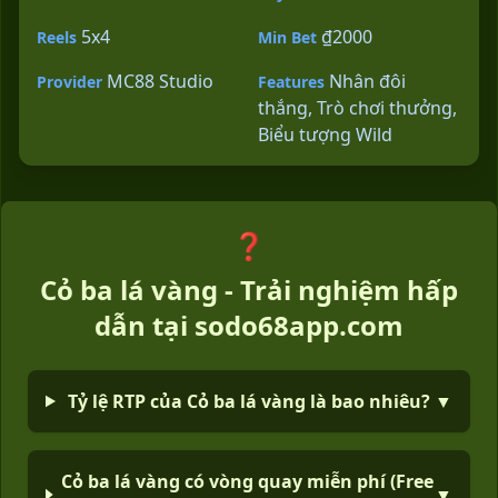
5x4
₫2000
Reels
Min Bet
MC88 Studio
Nhân đôi
Provider
Features
thắng, Trò chơi thưởng,
Biểu tượng Wild
❓
Cỏ ba lá vàng - Trải nghiệm hấp
dẫn tại sodo68app.com
Tỷ lệ RTP của Cỏ ba lá vàng là bao nhiêu?
▼
Cỏ ba lá vàng có vòng quay miễn phí (Free
▼