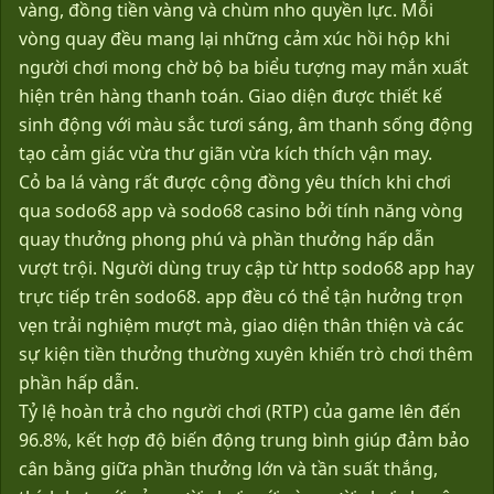
vàng, đồng tiền vàng và chùm nho quyền lực. Mỗi
vòng quay đều mang lại những cảm xúc hồi hộp khi
người chơi mong chờ bộ ba biểu tượng may mắn xuất
hiện trên hàng thanh toán. Giao diện được thiết kế
sinh động với màu sắc tươi sáng, âm thanh sống động
tạo cảm giác vừa thư giãn vừa kích thích vận may.
Cỏ ba lá vàng rất được cộng đồng yêu thích khi chơi
qua sodo68 app và sodo68 casino bởi tính năng vòng
quay thưởng phong phú và phần thưởng hấp dẫn
vượt trội. Người dùng truy cập từ http sodo68 app hay
trực tiếp trên sodo68. app đều có thể tận hưởng trọn
vẹn trải nghiệm mượt mà, giao diện thân thiện và các
sự kiện tiền thưởng thường xuyên khiến trò chơi thêm
phần hấp dẫn.
Tỷ lệ hoàn trả cho người chơi (RTP) của game lên đến
96.8%, kết hợp độ biến động trung bình giúp đảm bảo
cân bằng giữa phần thưởng lớn và tần suất thắng,