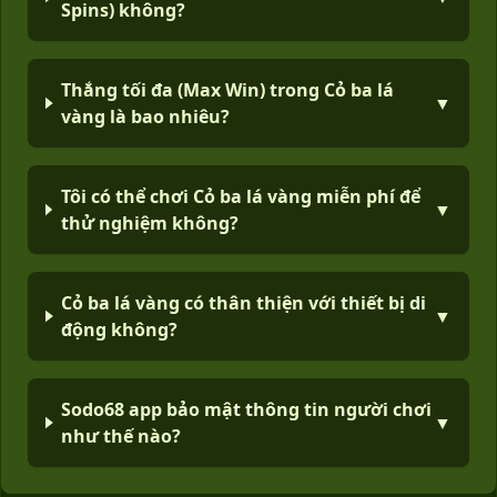
Spins) không?
Thắng tối đa (Max Win) trong Cỏ ba lá
▼
vàng là bao nhiêu?
Tôi có thể chơi Cỏ ba lá vàng miễn phí để
▼
thử nghiệm không?
Cỏ ba lá vàng có thân thiện với thiết bị di
▼
động không?
Sodo68 app bảo mật thông tin người chơi
▼
như thế nào?