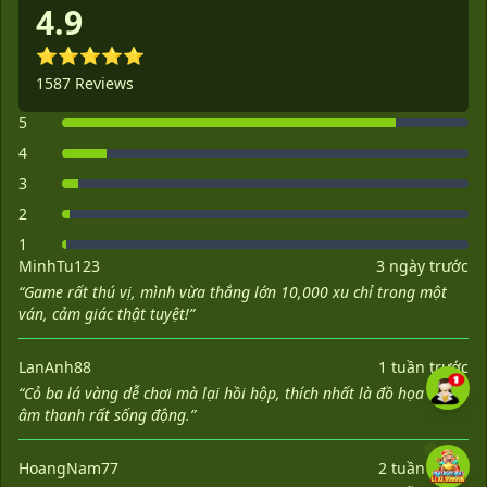
4.9
⭐⭐⭐⭐⭐
1587 Reviews
5
4
3
2
1
MinhTu123
3 ngày trước
“Game rất thú vị, mình vừa thắng lớn 10,000 xu chỉ trong một
ván, cảm giác thật tuyệt!”
LanAnh88
1 tuần trước
“Cỏ ba lá vàng dễ chơi mà lại hồi hộp, thích nhất là đồ họa và
âm thanh rất sống động.”
HoangNam77
2 tuần trước