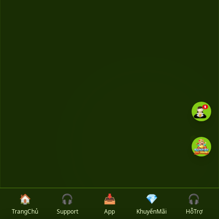
🏠
🎧
📥
💎
🎧
TrangChủ
Support
App
KhuyếnMãi
HỗTrợ