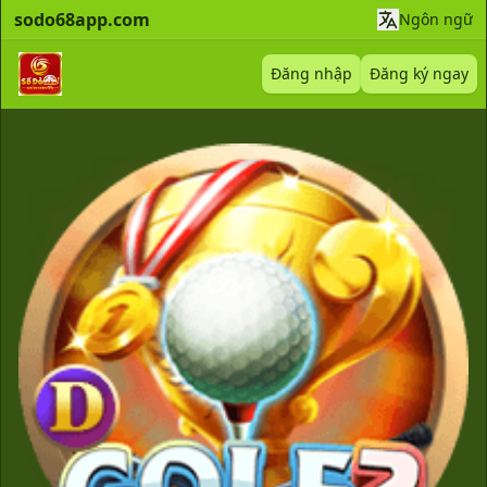
sodo68app.com
Ngôn ngữ
Đăng nhập
Đăng ký ngay