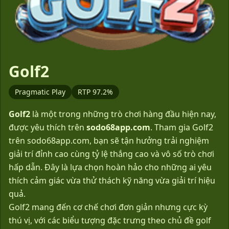
▶
Golf2
Pragmatic Play
RTP 97.2%
Golf2
là một trong những trò chơi hàng đầu hiện nay,
được yêu thích trên
sodo68app.com
. Tham gia Golf2
trên sodo68app.com, bạn sẽ tận hưởng trải nghiệm
giải trí đỉnh cao cùng tỷ lệ thắng cao và vô số trò chơi
hấp dẫn. Đây là lựa chọn hoàn hảo cho những ai yêu
thích cảm giác vừa thử thách kỹ năng vừa giải trí hiệu
quả.
Golf2 mang đến cơ chế chơi đơn giản nhưng cực kỳ
thú vị, với các biểu tượng đặc trưng theo chủ đề golf