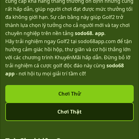
cung cấp khả năng thắng thưởng ổn định nhưng cũng
rất hấp dẫn, giúp người chơi đạt được mức thưởng tối
đa không giới hạn. Sự cân bằng này giúp Golf2 trở
thành lựa chọn lý tưởng cho cả người mới và tay chơi
chuyên nghiệp trên nền tảng
sodo68. app
.
Hãy trải nghiệm ngay Golf2 tại sodo68app.com để tận
hưởng cảm giác hồi hộp, thư giãn và cơ hội thắng lớn
với các chương trình KhuyếnMãi hấp dẫn. Đừng bỏ lỡ
trải nghiệm cá cược golf độc đáo này cùng
sodo68
app
- nơi hội tụ mọi giải trí tầm cỡ!
Chơi Thử
Chơi Thật