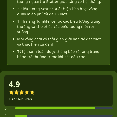
tượng ngoại trừ Scatter giúp tăng cơ hội thắng.
3 biểu tượng Scatter xuất hiện kích hoạt vòng
quay miễn phí tối đa 10 lượt.
Tính năng Tumble loại bỏ các biểu tượng trúng
thưởng và cho phép các biểu tượng mới rơi
xuống.
Mỗi vòng chơi có thời gian giới hạn để đặt cược
và thực hiện cú đánh.
Tỷ lệ thanh toán được thông báo rõ ràng trong
bảng trả thưởng trước khi bắt đầu chơi.
4.9
⭐⭐⭐⭐⭐
1327 Reviews
5
4