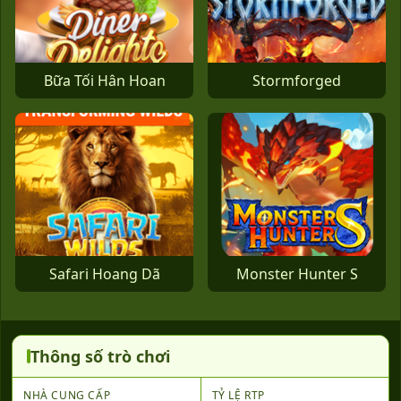
Bữa Tối Hân Hoan
Stormforged
Safari Hoang Dã
Monster Hunter S
Thông số trò chơi
NHÀ CUNG CẤP
TỶ LỆ RTP