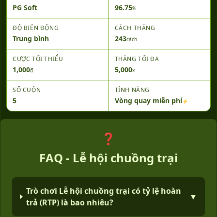
PG Soft
96.75
%
ĐỘ BIẾN ĐỘNG
CÁCH THẮNG
Trung bình
243
cách
CƯỢC TỐI THIỂU
THẮNG TỐI ĐA
1,000
5,000
₫
x
SỐ CUỘN
TÍNH NĂNG
5
Vòng quay miễn phí
⚡
❓
FAQ - Lễ hội chuồng trại
Trò chơi Lễ hội chuồng trại có tỷ lệ hoàn
▼
trả (RTP) là bao nhiêu?