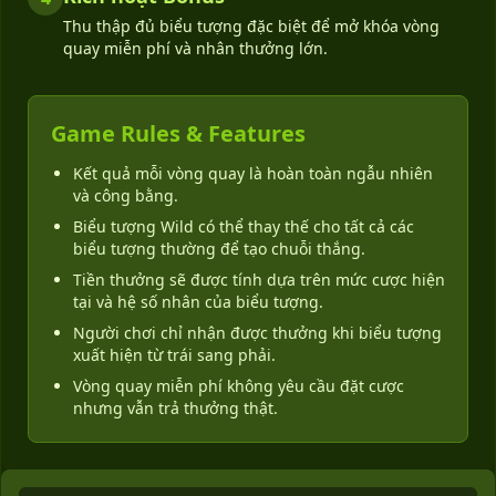
Thu thập đủ biểu tượng đặc biệt để mở khóa vòng
quay miễn phí và nhân thưởng lớn.
Game Rules & Features
Kết quả mỗi vòng quay là hoàn toàn ngẫu nhiên
và công bằng.
Biểu tượng Wild có thể thay thế cho tất cả các
biểu tượng thường để tạo chuỗi thắng.
Tiền thưởng sẽ được tính dựa trên mức cược hiện
tại và hệ số nhân của biểu tượng.
Người chơi chỉ nhận được thưởng khi biểu tượng
xuất hiện từ trái sang phải.
Vòng quay miễn phí không yêu cầu đặt cược
nhưng vẫn trả thưởng thật.