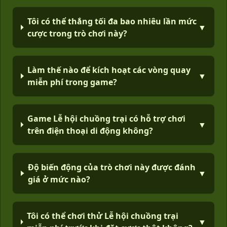
Tôi có thể thắng tối đa bao nhiêu lần mức
▼
cược trong trò chơi này?
Làm thế nào để kích hoạt các vòng quay
▼
miễn phí trong game?
Game Lễ hội chuồng trại có hỗ trợ chơi
▼
trên điện thoại di động không?
Độ biến động của trò chơi này được đánh
▼
giá ở mức nào?
Tôi có thể chơi thử Lễ hội chuồng trại
▼